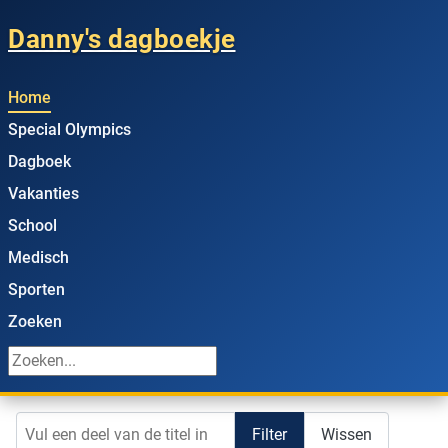
Danny's dagboekje
Home
Special Olympics
Dagboek
Vakanties
School
Medisch
Sporten
Zoeken
Vul een deel van de titel in
Filter
Wissen