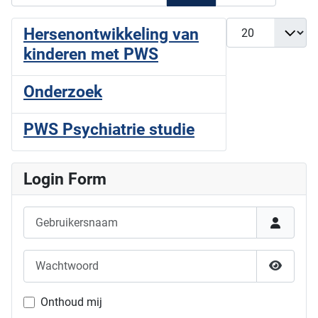
Toon #
Hersenontwikkeling van
kinderen met PWS
Onderzoek
PWS Psychiatrie studie
Login Form
Gebruikersnaam
Wachtwoord
Show P
Onthoud mij