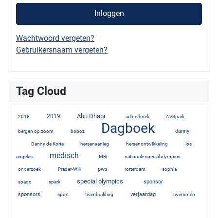
Inloggen
Wachtwoord vergeten?
Gebruikersnaam vergeten?
Tag Cloud
Abu Dhabi
3
2019
7
10
2
1
2018
achterhoek
AVSpark
Dagboek
1
3
52
danny
bergen op zoom
boboz
6
1
1
1
Danny de Korte
hersenaanleg
hersenontwikkeling
los
medisch
1
20
1
2
angeles
MRI
nationale special olympics
3
1
4
2
3
pws
onderzoek
Prader-Willi
rotterdam
sophia
special olympics
1
1
12
6
sponsor
spado
spark
5
2
1
5
sponsors
verjaardag
sport
teambuilding
zwemmen
3