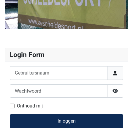
Login Form
Gebruikersnaam
Wachtwoord
Show P
Onthoud mij
Inloggen