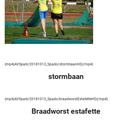
{mp4}AVSpark/20181013_Spado/stormbaanHD{/mp4}
stormbaan
{mp4}AVSpark/20181013_Spado/braadworstEstafetteHD{/mp4}
Braadworst estafette