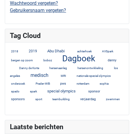
Wachtwoord vergeten?
Gebruikersnaam vergeten?
Tag Cloud
Abu Dhabi
3
2019
7
10
2
1
2018
achterhoek
AVSpark
Dagboek
1
3
52
danny
bergen op zoom
boboz
6
1
1
1
Danny de Korte
hersenaanleg
hersenontwikkeling
los
medisch
1
20
1
2
angeles
MRI
nationale special olympics
3
1
4
2
3
pws
onderzoek
Prader-Willi
rotterdam
sophia
special olympics
1
1
12
6
sponsor
spado
spark
5
2
1
5
sponsors
verjaardag
sport
teambuilding
zwemmen
3
Laatste berichten