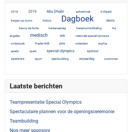
Abu Dhabi
3
2019
7
10
2
1
2018
achterhoek
AVSpark
Dagboek
1
3
52
danny
bergen op zoom
boboz
6
1
1
1
Danny de Korte
hersenaanleg
hersenontwikkeling
los
medisch
1
20
1
2
angeles
MRI
nationale special olympics
3
1
4
2
3
pws
onderzoek
Prader-Willi
rotterdam
sophia
special olympics
1
1
12
6
sponsor
spado
spark
5
2
1
5
sponsors
verjaardag
sport
teambuilding
zwemmen
3
Laatste berichten
Teampresentatie Special Olympics
Spectaculaire plannen voor de openingsceremonie
Teambuilding
Nog meer sponsors