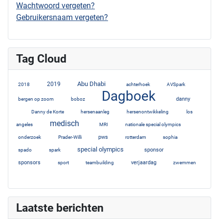
Wachtwoord vergeten?
Gebruikersnaam vergeten?
Tag Cloud
Abu Dhabi
3
2019
7
10
2
1
2018
achterhoek
AVSpark
Dagboek
1
3
52
danny
bergen op zoom
boboz
6
1
1
1
Danny de Korte
hersenaanleg
hersenontwikkeling
los
medisch
1
20
1
2
angeles
MRI
nationale special olympics
3
1
4
2
3
pws
onderzoek
Prader-Willi
rotterdam
sophia
special olympics
1
1
12
6
sponsor
spado
spark
5
2
1
5
sponsors
verjaardag
sport
teambuilding
zwemmen
3
Laatste berichten