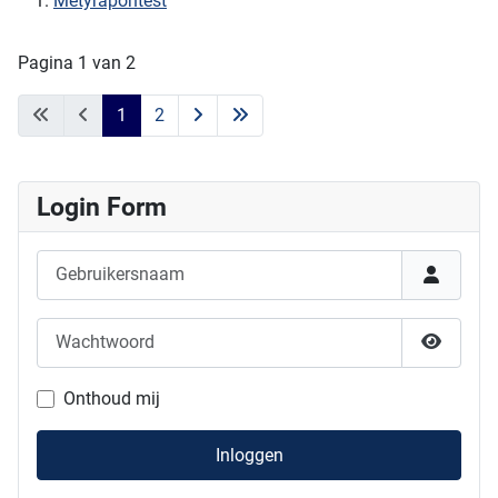
Metyrapontest
Pagina 1 van 2
1
2
Login Form
Gebruikersnaam
Wachtwoord
Show P
Onthoud mij
Inloggen